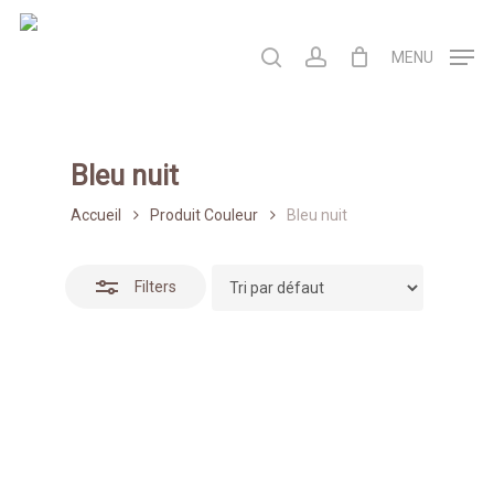
Skip
to
Close
search
account
MENU
main
Filters
content
Bleu nuit
Accueil
Produit Couleur
Bleu nuit
Filters