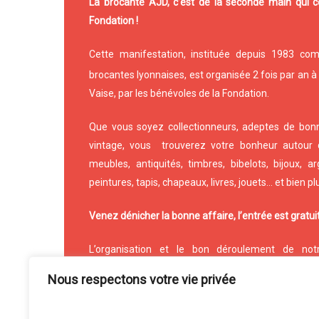
La brocante AJD, c’est de la seconde main qui co
Fondation !
Cette manifestation, instituée depuis 1983 c
brocantes lyonnaises, est organisée 2 fois par an à
Vaise, par les bénévoles de la Fondation.
Que vous soyez collectionneurs, adeptes de bonn
vintage, vous trouverez votre bonheur autour
meubles, antiquités, timbres, bibelots, bijoux, arg
peintures, tapis, chapeaux, livres, jouets… et bien pl
Venez dénicher la bonne affaire, l’entrée est gratuit
L’organisation et le bon déroulement de not
l’engagement de centaines de bénévoles qui co
Nous respectons votre vie privée
restaurent meubles et objets.