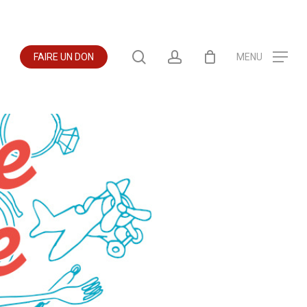
search
account
OK
FAIRE UN DON
MENU