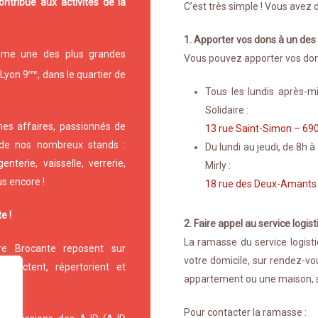
ntribue aux activités de la
C’est très simple ! Vous avez d
1. Apporter vos dons à un des
omme une des plus grandes
Vous pouvez apporter vos don
 Lyon 9
, dans le quartier de
ème
Tous les lundis après-mi
Solidaire :
es affaires, passionnés de
13 rue Saint-Simon – 69
 de nos nombreux stands :
Du lundi au jeudi, de 8h 
enterie, vaisselle, verrerie,
Mirly :
us encore !
18 rue des Deux-Amants
e !
2. Faire appel au service logis
La ramasse du service logist
re Brocante reposent sur
votre domicile, sur rendez-vou
llectent, répertorient et
appartement ou une maison, s
Pour contacter la ramasse :