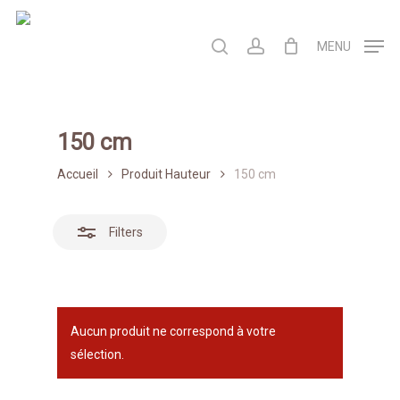
Skip
to
Close
search
account
MENU
main
Filters
content
150 cm
Accueil
Produit Hauteur
150 cm
Filters
Aucun produit ne correspond à votre
sélection.