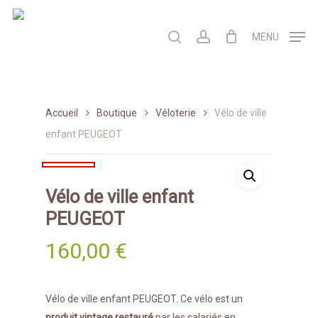
Skip
to
search
account
MENU
main
content
Accueil
Boutique
Véloterie
Vélo de ville
enfant PEUGEOT
Vélo de ville enfant
PEUGEOT
160,00
€
Vélo de ville enfant PEUGEOT. Ce vélo est un
produit vintage restauré
par les salariés en