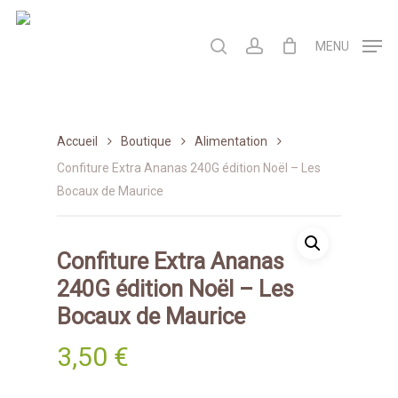
Skip
to
search
account
MENU
main
content
Accueil
Boutique
Alimentation
Confiture Extra Ananas 240G édition Noël – Les
Bocaux de Maurice
Confiture Extra Ananas
240G édition Noël – Les
Bocaux de Maurice
3,50
€