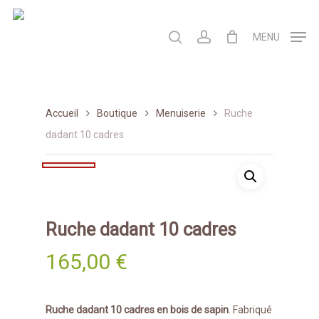
Skip
to
search
account
MENU
main
content
Accueil
Boutique
Menuiserie
Ruche
dadant 10 cadres
Ruche dadant 10 cadres
165,00
€
Ruche dadant 10 cadres en bois de sapin
. Fabriqué